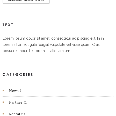
TEXT
Lorem ipsum dolor sit amet, consectetur adipiscing elit. In in
lorem sit amet ligula feugiat vulputate vel vitae quam. Cras
posuere imperdiet lorem, in aliquam urn
CATEGORIES
News
(1)
Partner
(1)
Rental
(1)