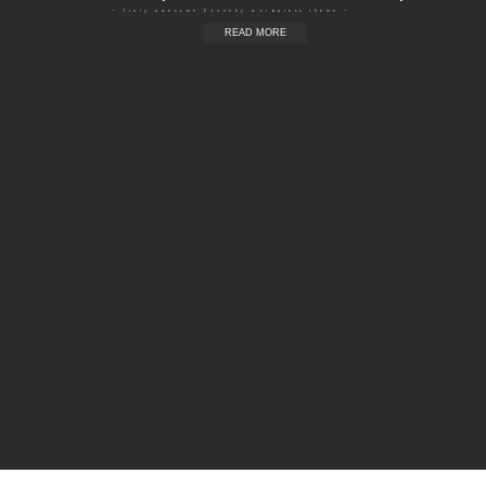
— Truly awesome Ronneby wordpress theme —
READ MORE