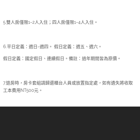
5.雙人房僅限1~2人入住；四人房僅限1~4人入住。
6.平日定義：週日~週四。 假日定義：週五、週六。
假日定義：國定假日、連續假日。備註：過年期間皆為原價。
7.退房時，房卡套組請歸還櫃台人員或放置指定處，如有遺失將收取
工本費用NT500元。