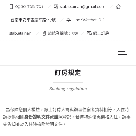
0966-708-701
stabletainan@gmail.com
台南市安平區慶平路117號
Line/Wechat ID：
stabletainan
旅館業編號：335
線上訂房
訂房規定
Booking regulation
1.為保障您個人權益，線上訂房人需與辦理住宿者資料相符，入住時
請提供相關
身份證明文件
或
護照
登記，若持特殊優惠價格入住，請事
先告知並於入住時檢附證明文件。