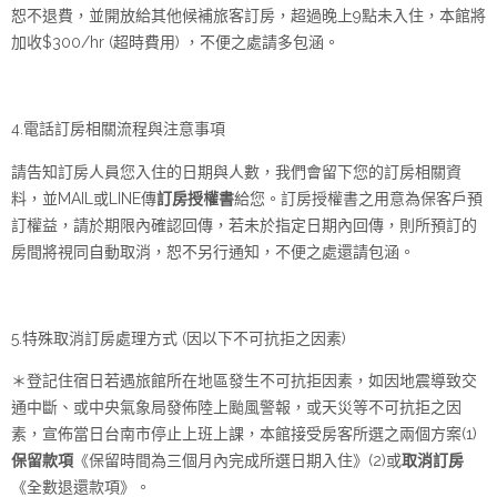
恕不退費，並開放給其他候補旅客訂房，超過晚上9點未入住，本館將
加收$300/hr (超時費用) ，不便之處請多包涵。
4.電話訂房相關流程與注意事項
請告知訂房人員您入住的日期與人數，我們會留下您的訂房相關資
料，並MAIL或LINE傳
訂房授權書
給您。訂房授權書之用意為保客戶預
訂權益，請於期限內確認回傳，若未於指定日期內回傳，則所預訂的
房間將視同自動取消，恕不另行通知，不便之處還請包涵。
5.特殊取消訂房處理方式 (因以下不可抗拒之因素)
＊登記住宿日若遇旅館所在地區發生不可抗拒因素，如因地震導致交
通中斷、或中央氣象局發佈陸上颱風警報，或天災等不可抗拒之因
素，宣佈當日台南市停止上班上課，本館接受房客所選之兩個方案(1)
保留款項
《保留時間為三個月內完成所選日期入住》(2)或
取消訂房
《全數退還款項》。