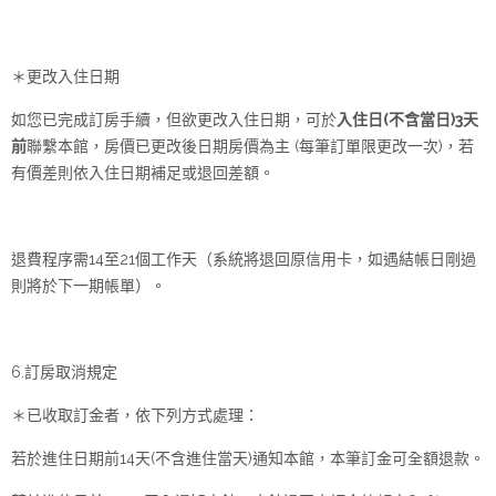
＊更改入住日期
如您已完成訂房手續，但欲更改入住日期，可於
入住日(不含當日)3天
前
聯繫本館，房價已更改後日期房價為主 (每筆訂單限更改一次)，若
有價差則依入住日期補足或退回差額。
退費程序需14至21個工作天（系統將退回原信用卡，如遇結帳日剛過
則將於下一期帳單）。
6.訂房取消規定
＊已收取訂金者，依下列方式處理：
若於進住日期前14天(不含進住當天)通知本館，本筆訂金可全額退款。