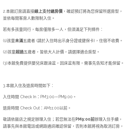
2.本館訂房請直接
線上支付總房價
，確認預訂將為您保留所選房型，
並依每間客房人數限制入住。
若有多孩童同行，每房僅限多一人，但須滿足下列條件︰
(1)孩童
未滿
五歲者 (請於入住時出示身分證或健保卡)，住宿不收費。
(2)孩童
超過
五歲者，皆依大人計價，請選擇適合房型。
(3)本館免費提供嬰兒床跟澡盆，因床盆有限，需事先告知才能保留。
3.本館入住及退房時間如下︰
入住時間 Check In：PM3:00－PM9:00。
退房時間 Check Out：AM11:00以前。
敬請依飯店之規定辦理入住；若您無法在
PM9:00前
辦理入住手續，
請事先與本館電話或網路通訊確認保留，否則本館將視為取消訂房，