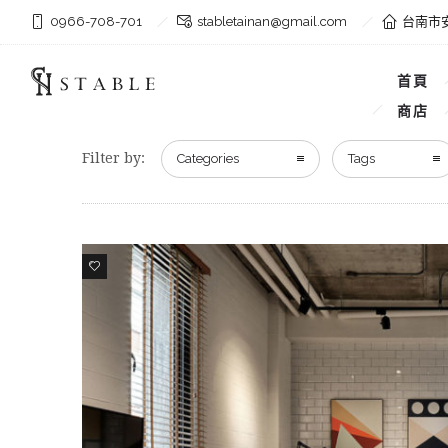
0966-708-701
stabletainan@gmail.com
台南市安
首頁
商店
Filter by:
Categories
Tags
16