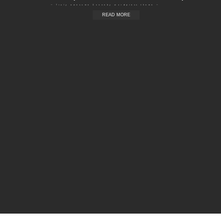
— Truly awesome Ronneby wordpress theme —
READ MORE