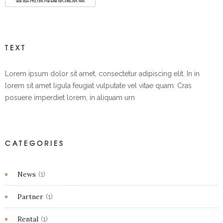
TEXT
Lorem ipsum dolor sit amet, consectetur adipiscing elit. In in
lorem sit amet ligula feugiat vulputate vel vitae quam. Cras
posuere imperdiet lorem, in aliquam urn
CATEGORIES
News
(1)
Partner
(1)
Rental
(1)